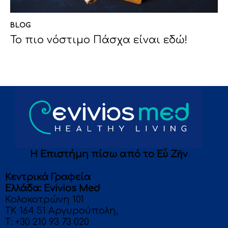
BLOG
Το πιο νόστιμο Πάσχα είναι εδώ!
Η Επιστήμη πίσω από το Eὖ Ζῆν
Κεντρικά Γραφεία
Eλλάδα: Evivios Med
Κολοκοτρώνη 101
ΤΚ 164 51 Αργυρούπολη,
T:
+30 210 93 73 020