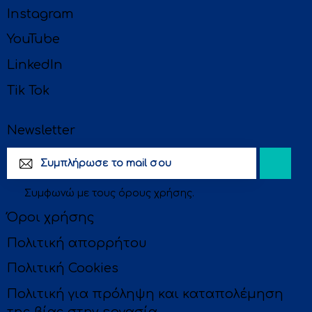
Instagram
YouTube
LinkedIn
Tik Tok
Newsletter
Subscri
Συμφωνώ με τους
όρους χρήσης
.
be
Όροι χρήσης
Πολιτική απορρήτου
Πολιτική Cookies
Πολιτική για πρόληψη και καταπολέμηση