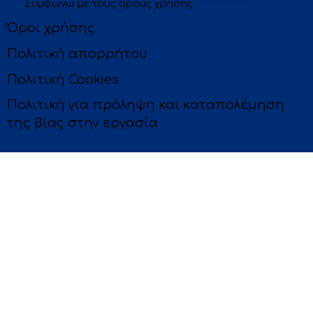
Συμφωνώ με τους
όρους χρήσης
.
be
Όροι χρήσης
Πολιτική απορρήτου
Πολιτική Cookies
Πολιτική για πρόληψη και καταπολέμηση
της βίας στην εργασία
© 2026 Evivios Med – All rights reserved.