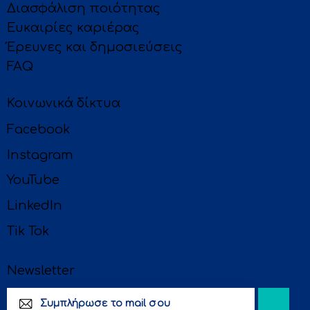
Διασφάλιση ποιότητας
Ευκαιρίες καριέρας
Έρευνες και δημοσιεύσεις
FAQ
Κοινωνικά δίκτυα
Facebook
Instagram
YouTube
LinkedIn
Tik Tok
Newsletter
Subscri