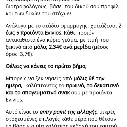
διατροφολόγους, βάσει του δικού σου προφίλ
και των δικών σου στόχων.
Ανάλογα με το στάδιο εφαρμογής, χρειάζεσαι
2
έως 5 προϊόντα
Evivios.
Κάθε προϊόν
αντικαθιστά ένα κύριο γεύμα, με τιμή που
ξεκινά από
μόλις 2,34€ ανά μερίδα
(μέσος
όρος: 3,7€).
Θέλεις να κάνεις το πρώτο βήμα;
Μπορείς να ξεκινήσεις από
μόλις 6€ την
ημέρα,
καλύπτοντας το
πρωινό, το δεκατιανό
και το απογευματινό σνακ
σου με προϊόντα
Evivios.
Αυτό είναι το
entry point
της αλλαγής
: μικρές,
στοχευμένες επιλογές κάθε μέρα που θέτουν
τη βάση για μία καλύτερη εκδοχή του εαυτού