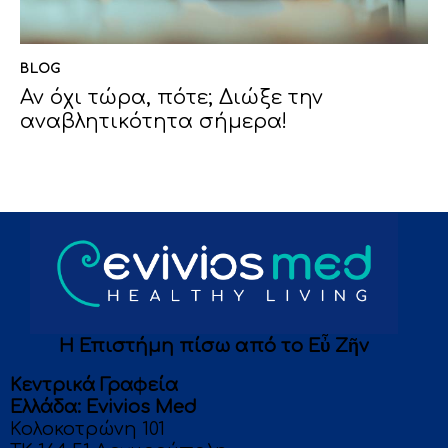
BLOG
Αν όχι τώρα, πότε; Διώξε την
αναβλητικότητα σήμερα!
Η Επιστήμη πίσω από το Eὖ Ζῆν
Κεντρικά Γραφεία
Eλλάδα: Evivios Med
Κολοκοτρώνη 101