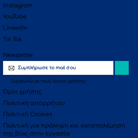
Instagram
YouTube
LinkedIn
Tik Tok
Newsletter
Subscri
Συμφωνώ με τους
όρους χρήσης
.
be
Όροι χρήσης
Πολιτική απορρήτου
Πολιτική Cookies
Πολιτική για πρόληψη και καταπολέμηση
της βίας στην εργασία