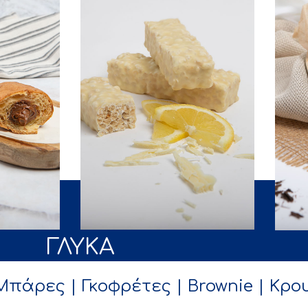
ΓΛΥΚΑ
 Μπάρες
| Γκοφρέτες
| Brownie
| Κρο