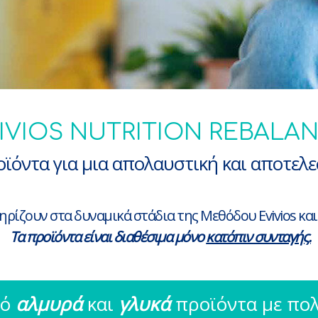
IVIOS NUTRITION REBALA
ϊόντα για μια απολαυστική και αποτελ
ρίζουν στα δυναμικά στάδια της Mεθόδου Evivios κα
Τα προϊόντα είναι διαθέσιμα μόνο
κατόπιν συνταγής.
πό
αλμυρά
και
γλυκά
προϊόντα με πολλ