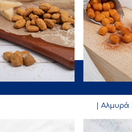
| Αλμυρά