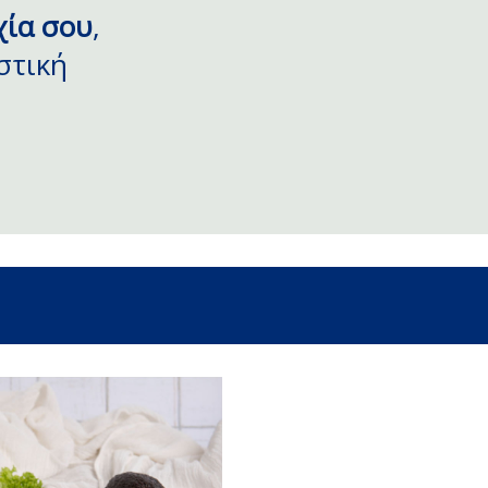
χία σου
,
στική