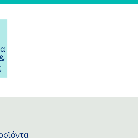
τα
 &
ς
ροϊόντα