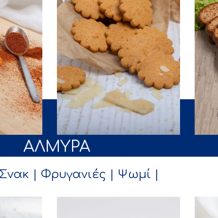
AΛΜΥΡΑ
 Σνακ
| Φρυγανιές
| Ψωμί |