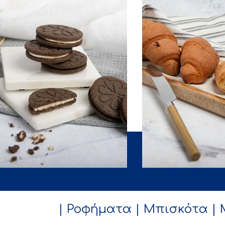
| Ροφήματα
| Μπισκότα
|