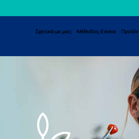
Σχετικά με μας
Μέθοδος Evivios
Προϊόν
είων