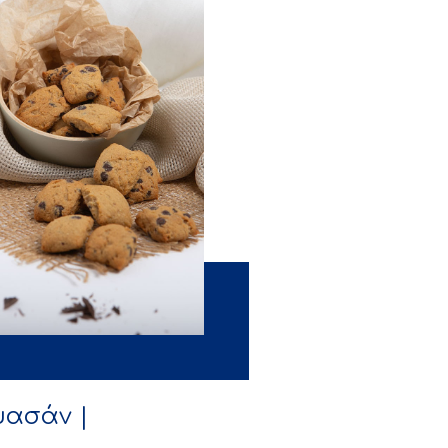
υασάν |