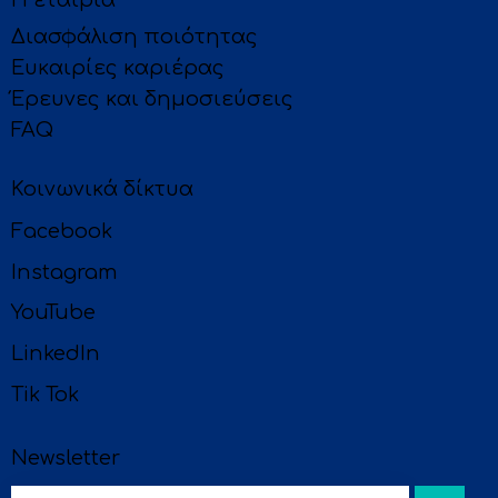
Η εταιρία
Διασφάλιση ποιότητας
Ευκαιρίες καριέρας
Έρευνες και δημοσιεύσεις
FAQ
Κοινωνικά δίκτυα
Facebook
Instagram
YouTube
LinkedIn
Tik Tok
Newsletter