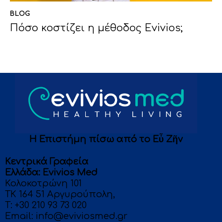
BLOG
Πόσο κοστίζει η μέθοδος Evivios;
Η Επιστήμη πίσω από το Eὖ Ζῆν
Κεντρικά Γραφεία
Eλλάδα: Evivios Med
Κολοκοτρώνη 101
ΤΚ 164 51 Αργυρούπολη,
T:
+30 210 93 73 020
Email:
info@eviviosmed.gr